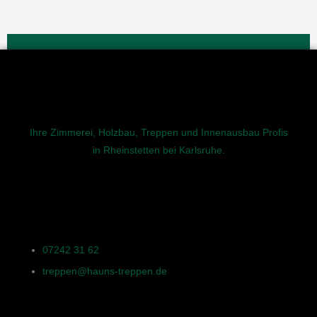
Ihre Zimmerei, Holzbau, Treppen und Innenausbau Profis
in Rheinstetten bei Karlsruhe.
Kontakt
07242 31 62
treppen@hauns-treppen.de